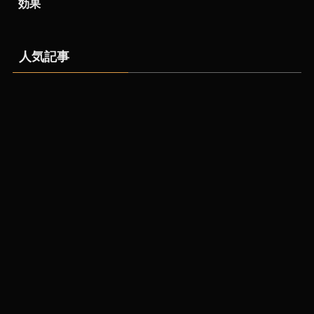
効果
人気記事
【兵庫県】クラフトビー
シェアレストランとは？
ルが飲めるおすすめのブ
仕組み・費用・始め方を
ルワリー３選
大阪のCOROCOROが解
説【2026年版】