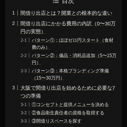
目次
間借り出店とは？開業との根本的な違い
間借り出店にかかる費用の内訳（0〜30万
円の実態）
パターン①：ほぼゼロ円スタート（食材
費のみ）
パターン②：備品・消耗品追加（5〜15万
円）
パターン③：本格ブランディング準備
（15〜30万円）
大阪で間借り出店を始めるために必要な7
つの準備
①コンセプトと提供メニューを決める
②食品衛生責任者の資格を取得する
③間借りスペースを探す