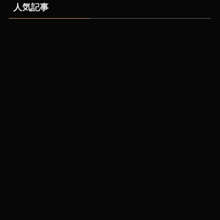
人気記事
【兵庫県】クラフトビー
シェアレストランとは？
ルが飲めるおすすめのブ
仕組み・費用・始め方を
ルワリー３選
大阪のCOROCOROが解
説【2026年版】