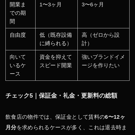
開業ま
1〜3ヶ月
3〜6ヶ月
での期
間
自由度
低（既存設備
高（ゼロから設
に縛られる）
計）
向いて
資金を抑えて
強いブランドイメ
いるケ
スピード開業
ージを作りたい
ース
チェック5｜保証金・礼金・更新料の総額
飲食店の物件では、保証金として賃料の
6〜12ヶ
月分
を求められるケースが多く、これは退去時ま