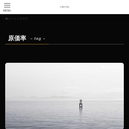
MENU
ホーム
原価率
原価率
– tag –
飲食店経営