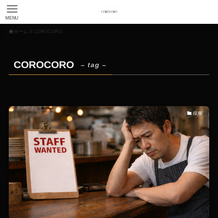
MENU
ホーム
COROCORO
COROCORO
– tag –
採用