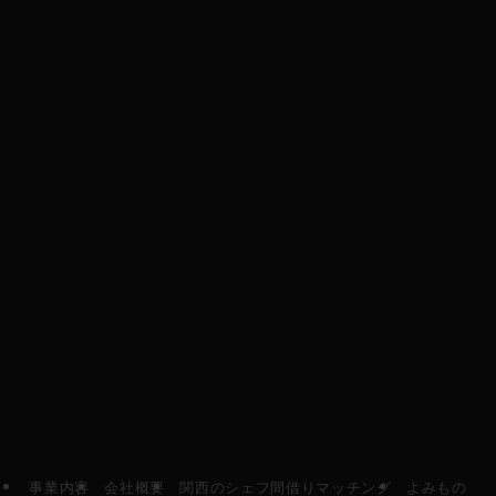
【兵庫県】クラフトビー
シェアレストランとは？
ルが飲めるおすすめのブ
仕組み・費用・始め方を
ルワリー３選
大阪のCOROCOROが解
説【2026年版】
売上はあるのに利益が残
らない飲食店が最初に見
直すべき3つのこと
事業内容
会社概要
関西のシェフ間借りマッチング
よみもの