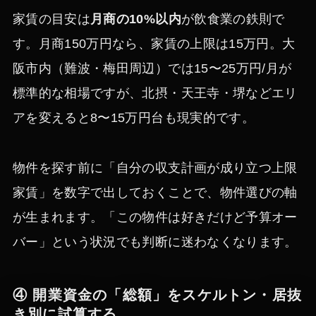
家賃の目安は
月商の10%以内
が飲食業の鉄則で
す。月商150万円なら、家賃の上限は15万円。大
阪市内（難波・梅田周辺）では15〜25万円/月が
標準的な相場ですが、北摂・天王寺・堺などエリ
アを変えると8〜15万円台も現実的です。
物件を探す前に「自分の収支計画が成り立つ上限
家賃」を数字で出しておくことで、物件選びの軸
が生まれます。「この物件は好きだけど予算オー
バー」という状況でも判断に迷わなくなります。
④ 開業資金の「総額」をスケルトン・居抜
き別に試算する