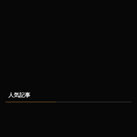
飲食店の採用を店長ひと
りに背負わせない｜全員
で採る仕組みと定着への
効果
人気記事