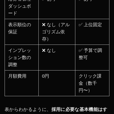
ダッシュボ
ード
表示順位の
❌ なし（アル
✅ 上位固定
保証
ゴリズム依
存）
インプレッ
❌ なし
✅ 予算で調
ション数の
整可
調整
月額費用
0円
クリック課
金（数千
円〜）
表からわかるように、
採用に必要な基本機能はす