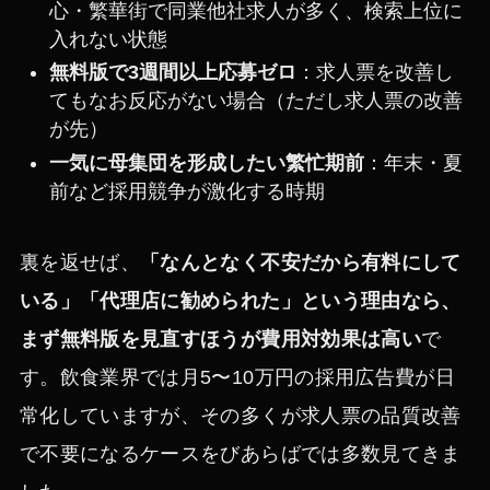
心・繁華街で同業他社求人が多く、検索上位に
入れない状態
無料版で3週間以上応募ゼロ
：求人票を改善し
てもなお反応がない場合（ただし求人票の改善
が先）
一気に母集団を形成したい繁忙期前
：年末・夏
前など採用競争が激化する時期
裏を返せば、
「なんとなく不安だから有料にして
いる」「代理店に勧められた」という理由なら、
まず無料版を見直すほうが費用対効果は高い
で
す。飲食業界では月5〜10万円の採用広告費が日
常化していますが、その多くが求人票の品質改善
で不要になるケースをびあらばでは多数見てきま